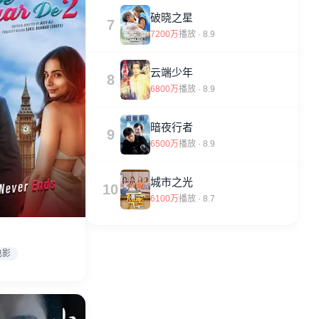
破晓之星
7
7200万
播放 · 8.9
云端少年
8
6800万
播放 · 8.9
暗夜行者
9
6500万
播放 · 8.9
城市之光
10
6100万
播放 · 8.7
电影