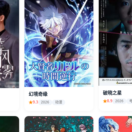
破晓之星
幻境奇缘
8.9
2026
9.3
2026
动漫