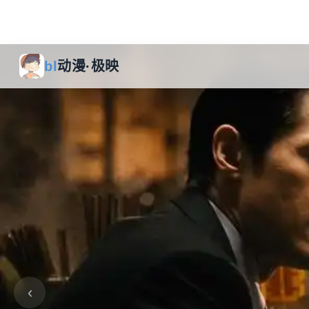
bl
动漫·极映
‹