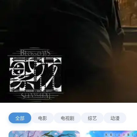
全部
电影
电视剧
综艺
动漫
4K 超清 · 免登即看