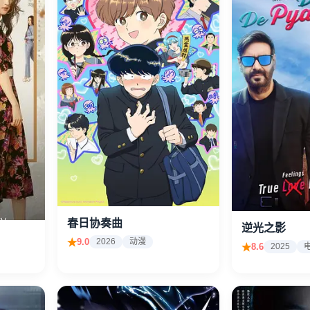
春日协奏曲
逆光之影
9.0
2026
动漫
8.6
2025