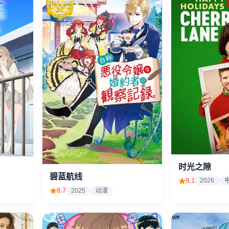
时光之隙
碧蓝航线
9.1
2026
8.7
2025
动漫